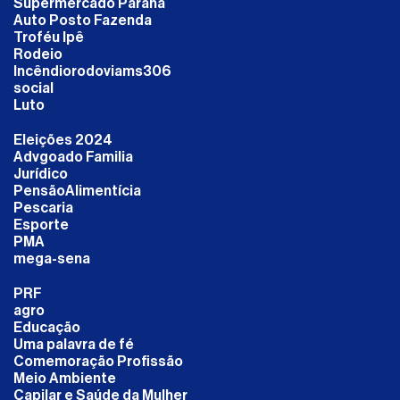
Supermercado Paraná
Auto Posto Fazenda
Troféu Ipê
Rodeio
Incêndiorodoviams306
social
Luto
Eleições 2024
Advgoado Familia
Jurídico
PensãoAlimentícia
Pescaria
Esporte
PMA
mega-sena
PRF
agro
Educação
Uma palavra de fé
Comemoração Profissão
Meio Ambiente
Capilar e Saúde da Mulher