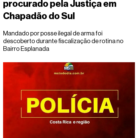
procurado pela Justiça em
Fale
conosco
Chapadão do Sul
Mandado por posse ilegal de arma foi
descoberto durante fiscalização de rotina no
Bairro Esplanada