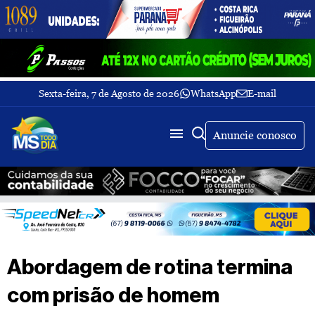
Sexta-feira, 7 de Agosto de 2026
WhatsApp
E-mail
Fechar Menu
Últimas
notícias
Anuncie conosco
Galeria
de
fotos
Buscar
Sobre
Nós
TV
Abordagem de rotina termina
MS
Todo
com prisão de homem
dia