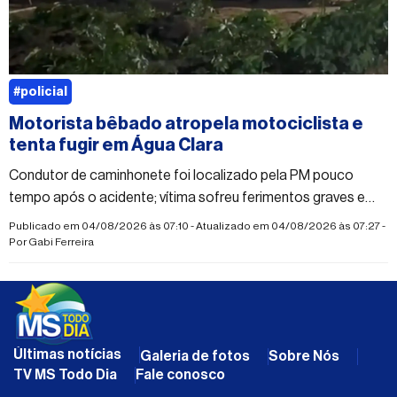
#policial
Motorista bêbado atropela motociclista e
tenta fugir em Água Clara
Condutor de caminhonete foi localizado pela PM pouco
tempo após o acidente; vítima sofreu ferimentos graves e
suspeita de fraturas nas duas pernas
Publicado em 04/08/2026 às 07:10 - Atualizado em 04/08/2026 às 07:27 -
Por
Gabi Ferreira
Últimas notícias
Galeria de fotos
Sobre Nós
TV MS Todo Dia
Fale conosco