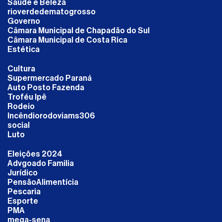
Saúde e Beleza
rioverdedematogrosso
Governo
Câmara Municipal de Chapadão do Sul
Câmara Municipal de Costa Rica
Estética
Cultura
Supermercado Paraná
Auto Posto Fazenda
Troféu Ipê
Rodeio
Incêndiorodoviams306
social
Luto
Eleições 2024
Advgoado Familia
Jurídico
PensãoAlimentícia
Pescaria
Esporte
PMA
mega-sena