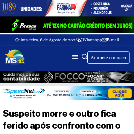
Quinta-feira, 6 de Agosto de 2026
WhatsApp
E-mail
Fechar Menu
Últimas
notícias
Anuncie conosco
Galeria
de
fotos
Buscar
Sobre
Nós
TV
Suspeito morre e outro fica
MS
Todo
ferido após confronto com o
dia