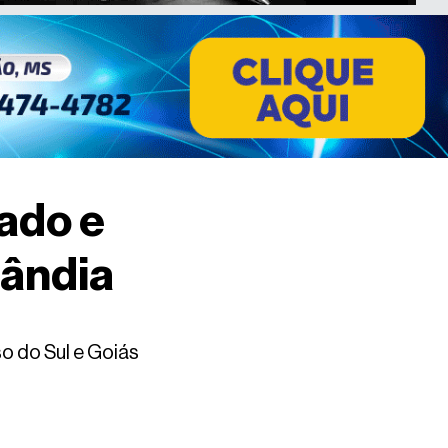
ado e
lândia
so do Sul e Goiás