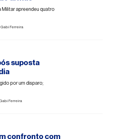
Militar apreendeu quatro
r
Gabi Ferreira
pós suposta
dia
gido por um disparo;
Gabi Ferreira
 em confronto com