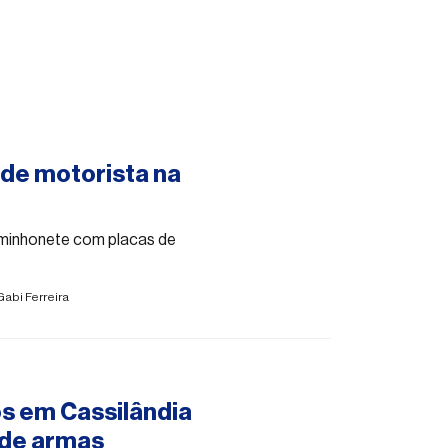
nde motorista na
minhonete com placas de
Gabi Ferreira
s em Cassilândia
 de armas