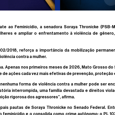
ate ao Feminicídio, a senadora Soraya Thronicke (PSB
ulheres e ampliar o enfrentamento à violência de gênero
5.202/2018, reforça a importância da mobilização perman
iolência contra a mulher.
. Apenas nos primeiros meses de 2026, Mato Grosso do Su
e de ações cada vez mais efetivas de prevenção, proteção
nenhuma forma de violência contra a mulher pode ser en
tória interrompida, uma família devastada e direitos vio
ição rigorosa dos agressores”, afirma.
pais pautas de Soraya Thronicke no Senado Federal. Ent
do feminicídio e o consolida como crime autônomo; o PL 1