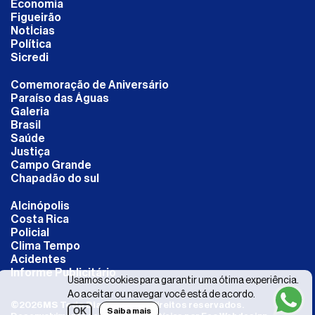
Economia
Figueirão
NotÍcias
Política
Sicredi
Comemoração de Aniversário
Paraíso das Águas
Galeria
Brasil
Saúde
Justiça
Campo Grande
Chapadão do sul
Alcinópolis
Costa Rica
Policial
Clima Tempo
Acidentes
Informe Publicitário
Usamos cookies para garantir uma ótima experiência.
Ao aceitar ou navegar você está de acordo.
©
2026
MS Todo Dia
- Todos os direitos reservados.
OK
Saiba mais