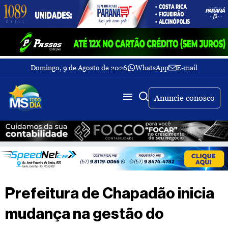
Domingo, 9 de Agosto de 2026
WhatsApp
E-mail
Fechar Menu
Últimas
notícias
Anuncie conosco
Galeria
de
fotos
Buscar
Sobre
Nós
TV
Prefeitura de Chapadão inicia
MS
Todo
mudança na gestão do
dia