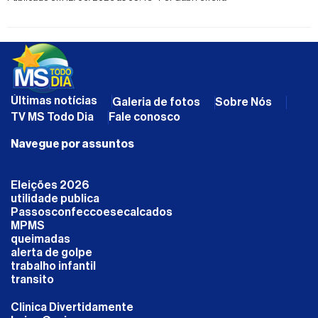
Últimas notícias
Galeria de fotos
Sobre Nós
TV MS Todo Dia
Fale conosco
Navegue por assuntos
Eleições 2026
utilidade publica
Passosconfeccoesecalcados
MPMS
queimadas
alerta de golpe
trabalho infantil
transito
Clinica Divertidamente