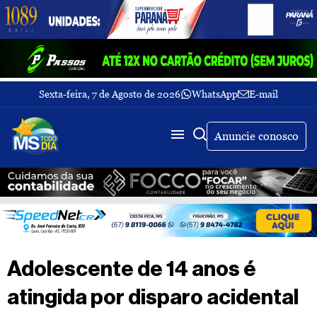
Sexta-feira, 7 de Agosto de 2026
WhatsApp
E-mail
Fechar Menu
Últimas
notícias
Anuncie conosco
Galeria
de
fotos
Buscar
Sobre
Nós
TV
Adolescente de 14 anos é
MS
Todo
atingida por disparo acidental
dia