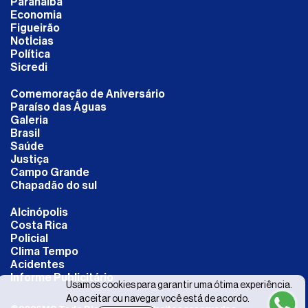
Paranaíba
Economia
Figueirão
NotÍcias
Política
Sicredi
Comemoração de Aniversário
Paraíso das Águas
Galeria
Brasil
Saúde
Justiça
Campo Grande
Chapadão do sul
Alcinópolis
Costa Rica
Policial
Clima Tempo
Acidentes
Informe Publicitário
Usamos cookies para garantir uma ótima experiência.
Ao aceitar ou navegar você está de acordo.