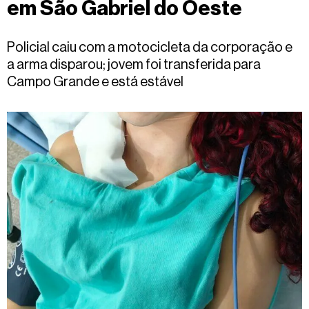
em São Gabriel do Oeste
Fale
conosco
Policial caiu com a motocicleta da corporação e
a arma disparou; jovem foi transferida para
Campo Grande e está estável