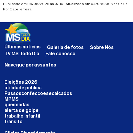
suspeita de fraturas nas duas pernas
Publicado em 04/08/2026 às 07:10 - Atualizado em 04/08/2026 às 07:27 -
Por
Gabi Ferreira
Últimas notícias
Galeria de fotos
Sobre Nós
TV MS Todo Dia
Fale conosco
Navegue por assuntos
Eleições 2026
utilidade publica
Passosconfeccoesecalcados
MPMS
queimadas
alerta de golpe
trabalho infantil
transito