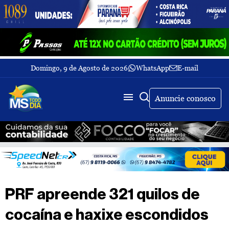
Domingo, 9 de Agosto de 2026
WhatsApp
E-mail
Fechar Menu
Últimas
notícias
Anuncie conosco
Galeria
de
fotos
Buscar
Sobre
Nós
TV
PRF apreende 321 quilos de
MS
Todo
cocaína e haxixe escondidos
dia