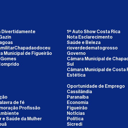
a Divertidamente
1º Auto Show Costa Rica
Gazin
Nota Esclarecimento
Lagoas
Saúde e Beleza
iamilitarChapadaodoceu
rioverdedematogrosso
 Municipal de Figueirão
Governo
 Gomes
Câmara Municipal de Chapa
Comprido
Sul
Câmara Municipal de Costa 
Estética
Oportunidade de Emprego
Cassilândia
ção
Paranaíba
lavra de fé
Economia
oração Profissão
Figueirão
Ambiente
NotÍcias
r e Saúde da Mulher
Política
puã
Sicredi