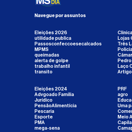
Navegue por assuntos
Eleições 2026
Clinic
utilidade publica
Lojas 
Passosconfeccoesecalcados
Três 
MPMS
Polic
queimadas
Câmara
alerta de golpe
Pedro
trabalho infantil
Laço 
transito
Artigo
Eleições 2024
PRF
Advgoado Familia
agro
Jurídico
Educa
PensãoAlimentícia
Uma pa
Pescaria
Comem
Esporte
Meio 
PMA
Capila
mega-sena
Cama