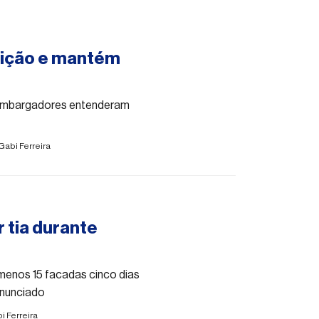
vição e mantém
esembargadores entenderam
Gabi Ferreira
 tia durante
menos 15 facadas cinco dias
enunciado
i Ferreira