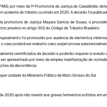
MS), por meio da 1ª Promotoria de Justiça de Cassilândia, dete
acidente de trânsito ocorrido em 2025. A decisão foi publicada n
la promotora de Justiça Mayara Santos de Sousa, o procedim
or, previsto no artigo 302 do Código de Trânsito Brasileiro.
 arquivamento foi promovido por ausência de elementos mínimo
ue o caso poderá ser reaberto caso surjam provas substancialmen
almente cientificados da decisão e poderão requerer a revisão
ode ser apresentado por meio de simples manifestação de vonta
azões da discordância.
quer unidade do Ministério Público de Mato Grosso do Sul.
de 2025 após não resistir aos graves ferimentos sofridos em um