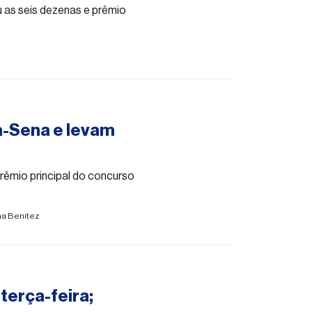
 as seis dezenas e prêmio
a-Sena e levam
êmio principal do concurso
a Benitez
terça-feira;