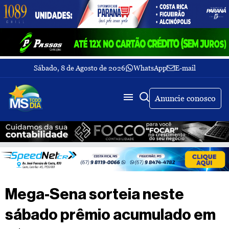
Sábado, 8 de Agosto de 2026
WhatsApp
E-mail
Fechar Menu
Últimas
notícias
Anuncie conosco
Galeria
de
fotos
Buscar
Sobre
Nós
TV
Mega-Sena sorteia neste
MS
Todo
sábado prêmio acumulado em
dia