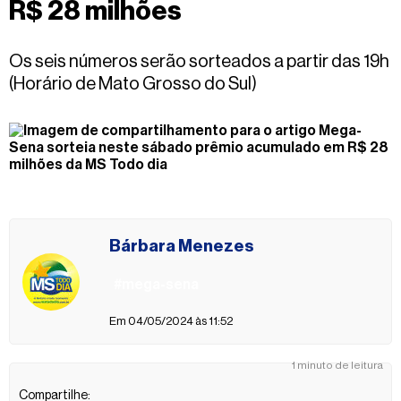
R$ 28 milhões
Fale
conosco
Os seis números serão sorteados a partir das 19h
(Horário de Mato Grosso do Sul)
Bárbara Menezes
#mega-sena
Em 04/05/2024 às 11:52
1 minuto de leitura
Compartilhe: