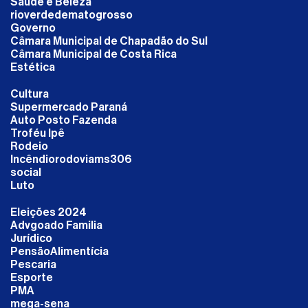
Saúde e Beleza
rioverdedematogrosso
Governo
Câmara Municipal de Chapadão do Sul
Câmara Municipal de Costa Rica
Estética
Cultura
Supermercado Paraná
Auto Posto Fazenda
Troféu Ipê
Rodeio
Incêndiorodoviams306
social
Luto
Eleições 2024
Advgoado Familia
Jurídico
PensãoAlimentícia
Pescaria
Esporte
PMA
mega-sena