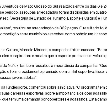
 Juventude de Mato Grosso do Sul, realizada entre os dias 6 e 
sse período, as roupas arrecadadas foram distribuídas em quatr
tesc (Secretaria de Estado de Turismo, Esporte e Cultura) e Fu
ma luva", resultou na arrecadação de 322 peças. O resultado foi
competição entre municípios e recebeu como prêmio um kit espor
te e Cultura, Marcelo Miranda, a campanha foi um sucesso. "Es
r eles é inspiradora e mostra que o esporte pode ser um veículo 
cardo Nuñez, também ressaltou a importância da campanha. "Que
ção e foi merecidamente premiado com um kit esportivo. Esse r
ossos jovens atletas".
da Fundesporte, comentou sobre a iniciativa. "O programa tem c
uas carreiras esportivas, sobre a importância de doar agasalh
, que tem uma demanda por cobertores e agasalhos. Esta campan