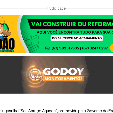
Publicidade
gasalho “Seu Abraço Aquece”, promovida pelo Governo do Estad