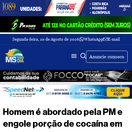
Segunda-feira, 10 de Agosto de 2026
WhatsApp
E-mail
Fechar Menu
Últimas
notícias
Anuncie conosco
Galeria
de
fotos
Buscar
Sobre
Nós
TV
Homem é abordado pela PM e
MS
Todo
engole porção de cocaína em
dia