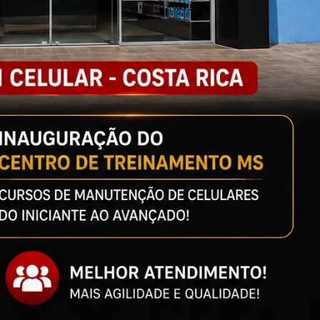
emocionou o
 família
iza até o atacante
ão do pequeno Ruan Corrêa
nan Carrijo
 do Sul: Rose
“não
o”
defende endurecimento das
onter a escalada da
n Carrijo