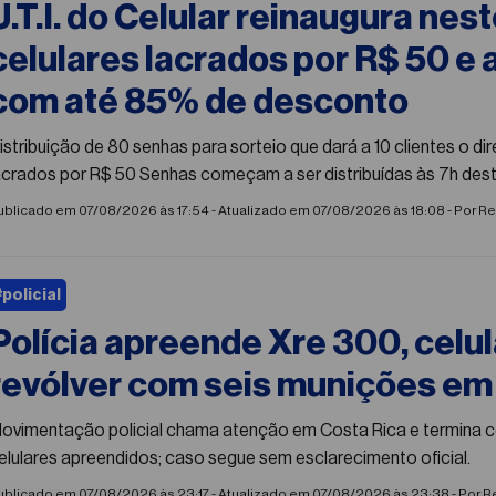
U.T.I. do Celular reinaugura nes
celulares lacrados por R$ 50 e
com até 85% de desconto
istribuição de 80 senhas para sorteio que dará a 10 clientes o di
lacrados por R$ 50 Senhas começam a ser distribuídas às 7h
ublicado em 07/08/2026 às 17:54 - Atualizado em 07/08/2026 às 18:08 - Por
Re
#policial
Polícia apreende Xre 300, celul
revólver com seis munições em
ovimentação policial chama atenção em Costa Rica e termina 
elulares apreendidos; caso segue sem esclarecimento oficial.
ublicado em 07/08/2026 às 23:17 - Atualizado em 07/08/2026 às 23:38 - Por
Re