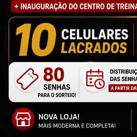
U
R
P
E
l
v
P