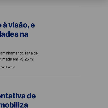
 à visão, e
dades na
caminhamento, falta de
estimada em R$ 25 mil
nan Carrijo
entativa de
mobiliza