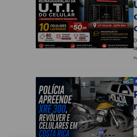
D
P
M
c
P