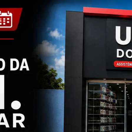
#policial
Mais um homicídio em Costa Ric
relatam ouvir quatro tiros em r
Vila Alvorada
orpo de um homem foi encontrado dentro do imóvel na manhã des
ilitar, Polícia Civil e Polícia Científica atuam no local.
ublicado em 01/08/2026 às 12:54 - Atualizado em 01/08/2026 às 12:56 - Por
Re
#saude
Uma reportagem, um milagre e