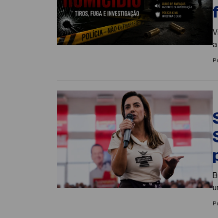
V
a
P
B
u
P