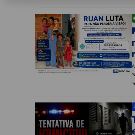
A
r
P