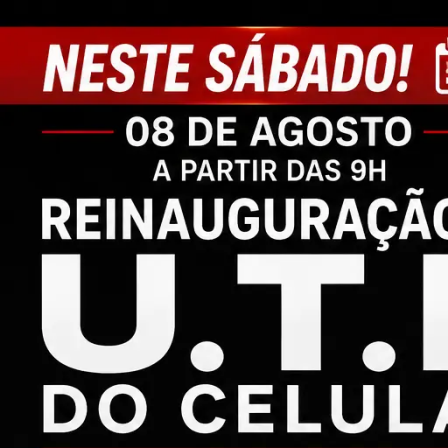
C
M
P