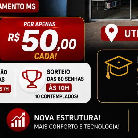
esperança: a história de Ruan 
Brasil e mudou o destino de uma
ma corrente de solidariedade arrecada mais de R$ 32 mil e mobil
icharlison de Andrade, do Tottenham Hotspur, para salvar a vis
ublicado em 31/07/2026 às 09:20 - Atualizado em 31/07/2026 às 20:33 - Por
Re
#politica
17º feminicídio em Mato Grosso
Modesto cobra ação e diz que 
podemos recuar um único pass
x-deputada afirma que nenhuma mulher pode viver com medo e 
eis, fortalecimento da rede de proteção e ações urgentes para c
iolência.
ublicado em 31/07/2026 às 12:41 - Atualizado em 31/07/2026 às 12:48 - Por
Rena