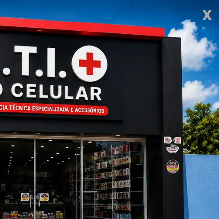
X
a: vizinhos
esidência na
te sábado (1º); Polícia
nan Carrijo
 uma nova