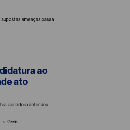
om supostas ameaças passa
ndidatura ao
nde ato
ntes; senadora defendeu
nan Carrijo