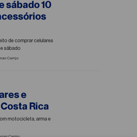
te sábado 10
 acessórios
reito de comprar celulares
 deste sábado
nan Carrijo
ares e
 Costa Rica
com motocicleta, arma e
nan Carrijo