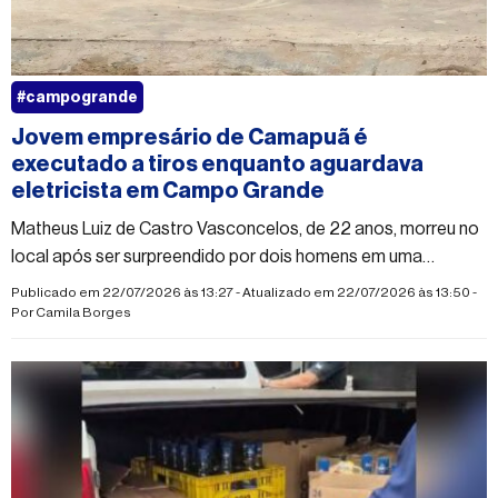
#campogrande
Jovem empresário de Camapuã é
executado a tiros enquanto aguardava
eletricista em Campo Grande
Matheus Luiz de Castro Vasconcelos, de 22 anos, morreu no
local após ser surpreendido por dois homens em uma
motocicleta; polícia apura se o crime tem relação com
Publicado em 22/07/2026 às 13:27 - Atualizado em 22/07/2026 às 13:50 -
agiotagem
Por
Camila Borges