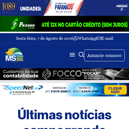
Sexta-feira, 7 de Agosto de 2026
WhatsApp
E-mail
Fechar Menu
Últimas
notícias
Anuncie conosco
Galeria
de
fotos
Buscar
Sobre
Nós
TV
Últimas notícias
MS
Todo
dia