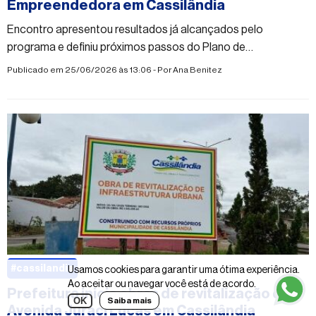
Empreendedora em Cassilândia
Encontro apresentou resultados já alcançados pelo
programa e definiu próximos passos do Plano de
Desenvolvimento Municipal 2025-2028
Publicado em 25/06/2026 às 13:06 - Por
Ana Benitez
#cassilandia
Usamos cookies para garantir uma ótima experiência.
Ao aceitar ou navegar você está de acordo.
Prefeitura inicia obras de revitalização da
OK
Saiba mais
Avenida Juraci Lucas em Cassilândia