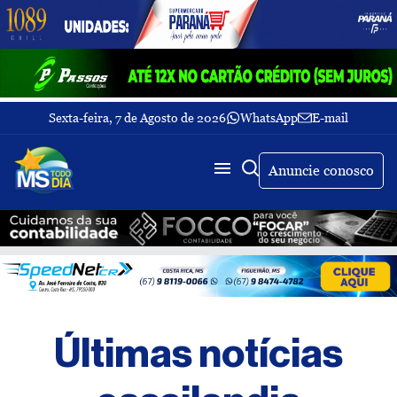
Sexta-feira, 7 de Agosto de 2026
WhatsApp
E-mail
Fechar Menu
Últimas
notícias
Anuncie conosco
Galeria
de
fotos
Buscar
Sobre
Nós
TV
Últimas notícias
MS
Todo
dia