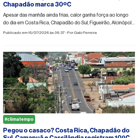
Chapadão marca 30ºC
Apesar das manhãs ainda frias, calor ganha força ao longo
do dia em Costa Rica, Chapadão do Sul, Figueirão, Alcinópolis
e Paraíso das Águas; umidade do ar pode cair para 20%
Publicado em 15/07/2026 às 06:37 - Por
Gabi Ferreira
#climatempo
Pegou o casaco? Costa Rica, Chapadão do
Sul, Camapuã e Cassilândia registram 10ºC