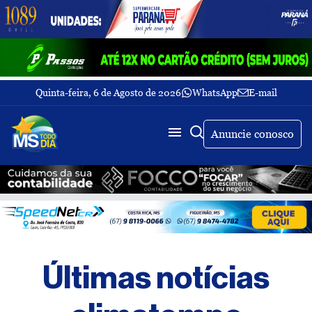
Quinta-feira, 6 de Agosto de 2026
WhatsApp
E-mail
Fechar Menu
Últimas
notícias
Anuncie conosco
Galeria
de
fotos
Buscar
Sobre
Nós
TV
Últimas notícias
MS
Todo
dia