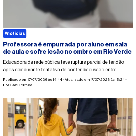
#noticias
Professora é empurrada por aluno em sala
de aula e sofre lesão no ombro em Rio Verde
Educadora da rede pública teve ruptura parcial de tendão
após cair durante tentativa de conter discussão entre
estudantes; caso foi denunciado ao MPMS e ao Conselho
Publicado em 17/07/2026 às 14:44 - Atualizado em 17/07/2026 às 15:24 -
Tutelar
Por
Gabi Ferreira