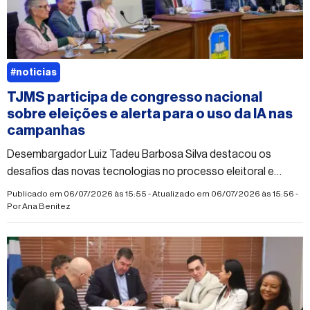
#noticias
TJMS participa de congresso nacional
sobre eleições e alerta para o uso da IA nas
campanhas
Desembargador Luiz Tadeu Barbosa Silva destacou os
desafios das novas tecnologias no processo eleitoral e
explicou como a Justiça Eleitoral atua diante de conteúdos
Publicado em 06/07/2026 às 15:55 - Atualizado em 06/07/2026 às 15:56 -
manipulados
Por
Ana Benitez