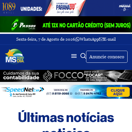
Sexta-feira, 7 de Agosto de 2026
WhatsApp
E-mail
Fechar Menu
Últimas
notícias
Anuncie conosco
Galeria
de
fotos
Buscar
Sobre
Nós
TV
Últimas notícias
MS
Todo
dia