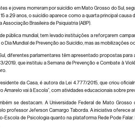
tes e jovens morreram por suicídio em Mato Grosso do Sul, se
15 a 29 anos, o suicídio aparece como a quarta principal causa 
 Associação Brasileira de Psiquiatria (ABP).
e pública mundial, tem levado instituições a reforçarem camp
 é o Dia Mundial de Prevenção ao Suicídio, mas as mobilizações 
Sul, diferentes parlamentares têm apresentado propostas para 
483/2019, que instituiu a Semana de Prevenção e Combate à Viol
ro.
esidente da Casa, é autora da Lei 4.777/2015, que criou ofici
o Amarelo vai à Escola”, com atividades educacionais sobre pr
ambém se destacam. A Universidade Federal de Mato Grosso 
o professor Jeferson Camargo Taborda. A iniciativa oferece at
iço-Escola de Psicologia quanto na plataforma Rede Pode Falar
.