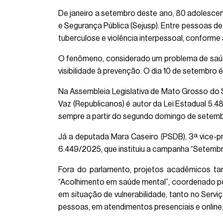
De janeiro a setembro deste ano, 80 adolescen
e Segurança Pública (Sejusp). Entre pessoas de 
tuberculose e violência interpessoal, conforme a
O fenômeno, considerado um problema de saúd
visibilidade à prevenção. O dia 10 de setembro
Na Assembleia Legislativa de Mato Grosso do 
Vaz (Republicanos) é autor da Lei Estadual 5.
sempre a partir do segundo domingo de setemb
Já a deputada Mara Caseiro (PSDB), 3ª vice-pr
6.449/2025, que instituiu a campanha “Setembr
Fora do parlamento, projetos acadêmicos t
“Acolhimento em saúde mental”, coordenado pel
em situação de vulnerabilidade, tanto no Serv
pessoas, em atendimentos presenciais e online