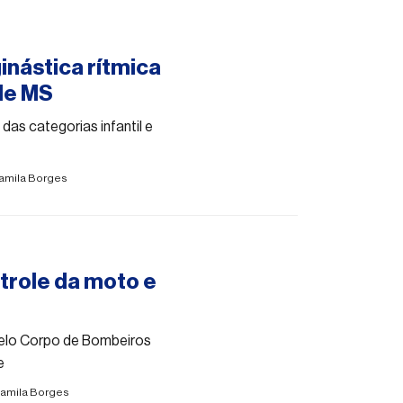
inástica rítmica
de MS
 das categorias infantil e
amila Borges
ntrole da moto e
pelo Corpo de Bombeiros
e
amila Borges