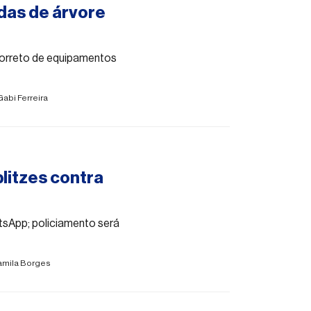
udas de árvore
correto de equipamentos
Gabi Ferreira
blitzes contra
tsApp; policiamento será
amila Borges