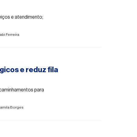
iços e atendimento;
abi Ferreira
icos e reduz fila
ncaminhamentos para
amila Borges