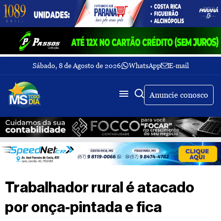
Sábado, 8 de Agosto de 2026
WhatsApp
E-mail
Fechar Menu
Últimas
notícias
Anuncie conosco
Galeria
de
fotos
Buscar
Sobre
Nós
TV
Trabalhador rural é atacado
MS
Todo
por onça-pintada e fica
dia