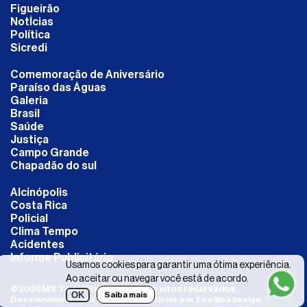
Figueirão
NotÍcias
Política
Sicredi
Comemoração de Aniversário
Paraíso das Águas
Galeria
Brasil
Saúde
Justiça
Campo Grande
Chapadão do sul
Alcinópolis
Costa Rica
Policial
Clima Tempo
Acidentes
Informe Publicitário
Usamos cookies para garantir uma ótima experiência.
Ao aceitar ou navegar você está de acordo.
©
2026
MS Todo Dia
- Todos os direitos reservados.
OK
Saiba mais
Desenvolvimento de Portais de Notícias por Eco Webdesign