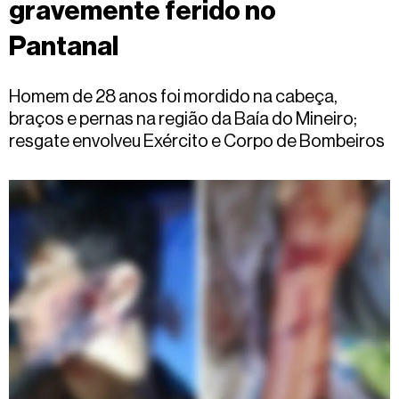
gravemente ferido no
Fale
conosco
Pantanal
Homem de 28 anos foi mordido na cabeça,
braços e pernas na região da Baía do Mineiro;
resgate envolveu Exército e Corpo de Bombeiros