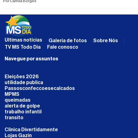
Por
Camila Borges
Últimas notícias
Galeria de fotos
Sobre Nós
TV MS Todo Dia
Fale conosco
Navegue por assuntos
Eleições 2026
utilidade publica
Passosconfeccoesecalcados
MPMS
queimadas
alerta de golpe
trabalho infantil
transito
Clinica Divertidamente
Lojas Gazin