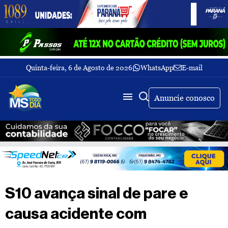
Quinta-feira, 6 de Agosto de 2026
WhatsApp
E-mail
Fechar Menu
Últimas
notícias
Anuncie conosco
Galeria
de
fotos
Buscar
Sobre
Nós
TV
S10 avança sinal de pare e
MS
Todo
causa acidente com
dia