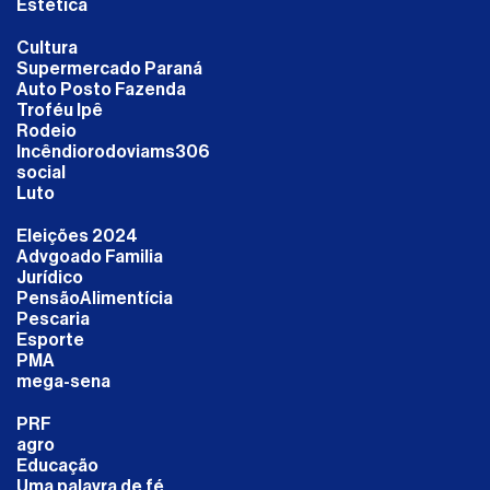
Estética
Cultura
Supermercado Paraná
Auto Posto Fazenda
Troféu Ipê
Rodeio
Incêndiorodoviams306
social
Luto
Eleições 2024
Advgoado Familia
Jurídico
PensãoAlimentícia
Pescaria
Esporte
PMA
mega-sena
PRF
agro
Educação
Uma palavra de fé