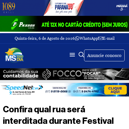
Quinta-feira, 6 de Agosto de 2026
WhatsApp
E-mail
Fechar Menu
Últimas
notícias
Anuncie conosco
Galeria
de
fotos
Buscar
Sobre
Nós
TV
Confira qual rua será
MS
Todo
interditada durante Festival
dia