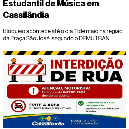
Estudantil de Música em
Fale
conosco
Cassilândia
Bloqueio acontece até o dia 11 de maio na região
da Praça São José, segundo o DEMUTRAN