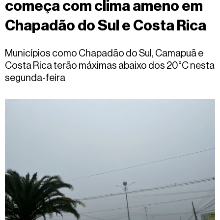
começa com clima ameno em
Fale
conosco
Chapadão do Sul e Costa Rica
Municípios como Chapadão do Sul, Camapuã e
Costa Rica terão máximas abaixo dos 20°C nesta
segunda-feira