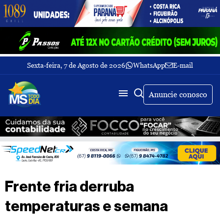
Sexta-feira, 7 de Agosto de 2026
WhatsApp
E-mail
Fechar Menu
Últimas
notícias
Anuncie conosco
Galeria
de
fotos
Buscar
Sobre
Nós
TV
Frente fria derruba
MS
Todo
temperaturas e semana
dia