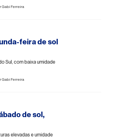
r
Gabi Ferreira
unda-feira de sol
do Sul, com baixa umidade
r
Gabi Ferreira
ábado de sol,
turas elevadas e umidade