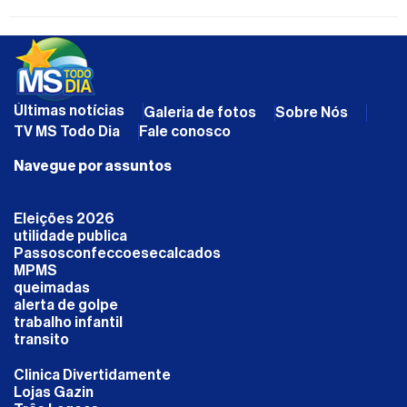
Últimas notícias
Galeria de fotos
Sobre Nós
TV MS Todo Dia
Fale conosco
Navegue por assuntos
Eleições 2026
utilidade publica
Passosconfeccoesecalcados
MPMS
queimadas
alerta de golpe
trabalho infantil
transito
Clinica Divertidamente
Lojas Gazin