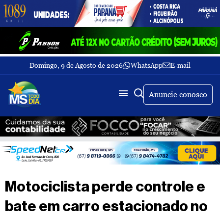
Domingo, 9 de Agosto de 2026
WhatsApp
E-mail
Fechar Menu
Últimas
notícias
Anuncie conosco
Galeria
de
fotos
Buscar
Sobre
Nós
TV
Motociclista perde controle e
MS
Todo
bate em carro estacionado no
dia