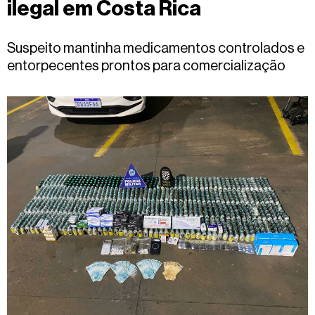
ilegal em Costa Rica
Fale
conosco
Suspeito mantinha medicamentos controlados e
entorpecentes prontos para comercialização