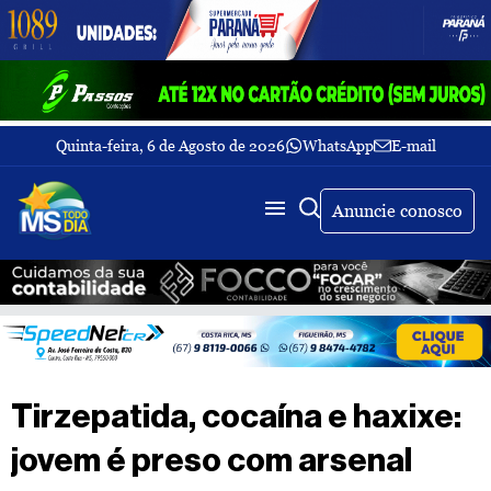
Quinta-feira, 6 de Agosto de 2026
WhatsApp
E-mail
Fechar Menu
Últimas
notícias
Anuncie conosco
Galeria
de
fotos
Buscar
Sobre
Nós
TV
Tirzepatida, cocaína e haxixe:
MS
Todo
jovem é preso com arsenal
dia