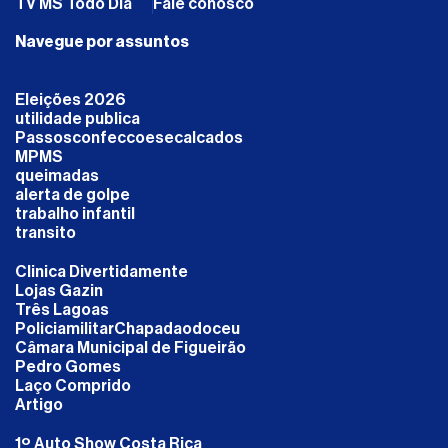
TV MS Todo Dia
Fale conosco
Navegue por assuntos
Eleições 2026
utilidade publica
Passosconfeccoesecalcados
MPMS
queimadas
alerta de golpe
trabalho infantil
transito
Clinica Divertidamente
Lojas Gazin
Três Lagoas
PoliciamilitarChapadaodoceu
Câmara Municipal de Figueirão
Pedro Gomes
Laço Comprido
Artigo
1º Auto Show Costa Rica