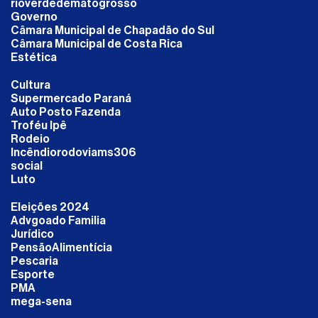
rioverdedematogrosso
Governo
Câmara Municipal de Chapadão do Sul
Câmara Municipal de Costa Rica
Estética
Cultura
Supermercado Paraná
Auto Posto Fazenda
Troféu Ipê
Rodeio
Incêndiorodoviams306
social
Luto
Eleições 2024
Advgoado Familia
Jurídico
PensãoAlimentícia
Pescaria
Esporte
PMA
mega-sena