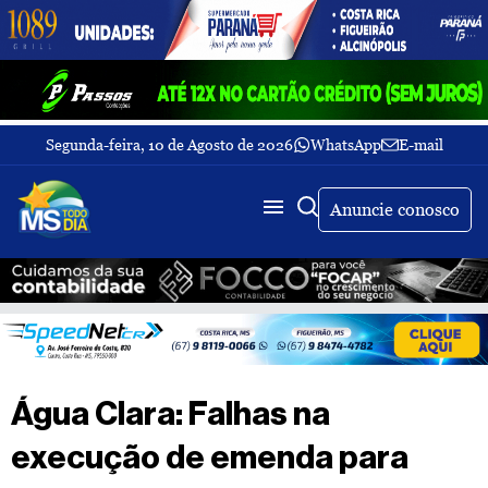
Segunda-feira, 10 de Agosto de 2026
WhatsApp
E-mail
Fechar Menu
Últimas
notícias
Anuncie conosco
Galeria
de
fotos
Buscar
Sobre
Nós
TV
Água Clara: Falhas na
MS
Todo
execução de emenda para
dia