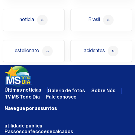
noticia
Brasil
5
5
estelionato
acidentes
5
5
Últimas notícias
Galeria de fotos
Sobre Nós
TV MS Todo Dia
Fale conosco
Navegue por assuntos
utilidade publica
Passosconfeccoesecalcados