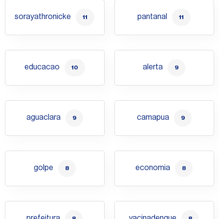
sorayathronicke
pantanal
11
11
educacao
alerta
10
9
aguaclara
camapua
9
9
golpe
economia
8
8
prefeitura
vacinadengue
8
8