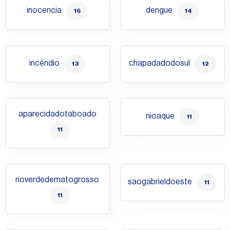
inocencia
dengue
16
14
incêndio
chapadadodosul
13
12
aparecidadotaboado
nioaque
11
11
rioverdedematogrosso
saogabrieldoeste
11
11