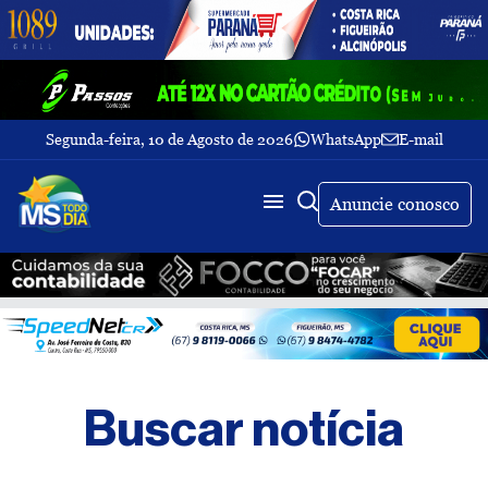
Segunda-feira, 10 de Agosto de 2026
WhatsApp
E-mail
Fechar Menu
Últimas
notícias
Anuncie conosco
Galeria
de
fotos
Buscar
Sobre
Nós
TV
Buscar notícia
MS
Todo
dia