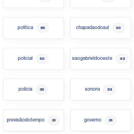
política
chapadaodosul
85
50
policial
saogabrieldooeste
50
43
polícia
sonora
35
33
previsãodotempo
governo
31
31